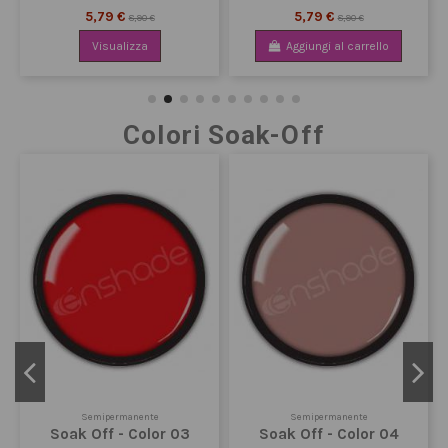
5,79 €
5,79 €
8,90 €
8,90 €
Visualizza
Aggiungi al carrello
Colori Soak-Off
Semipermanente
Semipermanente
Soak Off - Color 03
Soak Off - Color 04