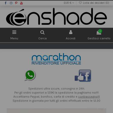
EUR €
Lista dei desideri (
0
)
0
Menu
Cerca
Accedi
Gestisci carrello
Spedizioni ultra sicure, consegna in 24h.
Per gli ordini superiori a 129€ la spedizione la paghiamo noi!!!
Accettiamo Paypal, bonifico, carta di credito e
contrassegno!!!
Spedizione in giornata per tutti gli ordini effettuati entro le 12.30