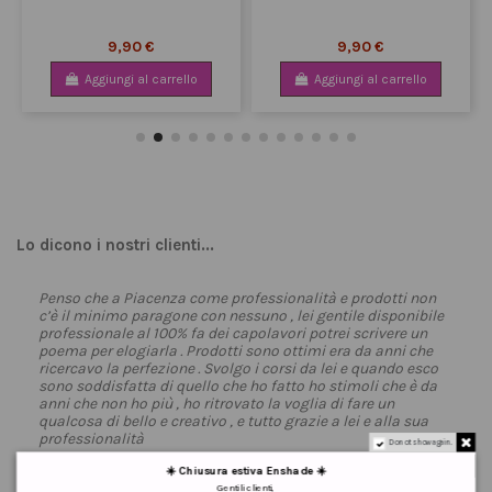
9,90 €
9,90 €
Aggiungi al carrello
Aggiungi al carrello
Lo dicono i nostri clienti...
Penso che a Piacenza come professionalità e prodotti non
c’è il minimo paragone con nessuno , lei gentile disponibile
professionale al 100% fa dei capolavori potrei scrivere un
poema per elogiarla . Prodotti sono ottimi era da anni che
ricercavo la perfezione . Svolgo i corsi da lei e quando esco
sono soddisfatta di quello che ho fatto ho stimoli che è da
anni che non ho più , ho ritrovato la voglia di fare un
qualcosa di bello e creativo , e tutto grazie a lei e alla sua
professionalità
Do not show again.
☀️ Chiusura estiva Enshade ☀️
Antonella F.
Gentili clienti,