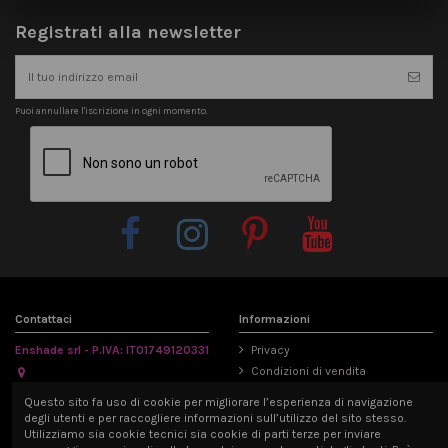
Registrati alla newsletter
Puoi annullare l'iscrizione in ogni momento.
Contattaci
Informazioni
Enshade srl - P.IVA: IT01749120331
Privacy
Condizioni di vendita
Via Emilia Parmense 194/A, 29122
Informativa Cookie
Questo sito fa uso di cookie per migliorare l’esperienza di navigazione
Piacenza, Italia
Mappa del sito
degli utenti e per raccogliere informazioni sull’utilizzo del sito stesso.
info@enshade.it
Utilizziamo sia cookie tecnici sia cookie di parti terze per inviare