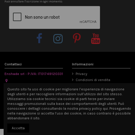
Puoi annullare l'iscrizione in ogni momento.
Contattaci
Informazioni
Enshade srl - P.IVA: IT01749120331
Privacy
Condizioni di vendita
Via Emilia Parmense 194/A, 29122
Informativa Cookie
Questo sito fa uso di cookie per migliorare l’esperienza di navigazione
Piacenza, Italia
Mappa del sito
degli utenti e per raccogliere informazioni sull’utilizzo del sito stesso.
info@enshade.it
Utilizziamo sia cookie tecnici sia cookie di parti terze per inviare
messaggi promozionali sulla base dei comportamenti degli utenti. Può
P.IVA: IT01749120331
conoscere i dettagli consultando la nostra privacy policy qui. Proseguendo
nella navigazione si accetta l’uso dei cookie; in caso contrario è possibile
abbandonare il sito.
Accetta