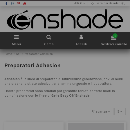
EUR €
Lista dei desideri (
0
)
0
Menu
Cerca
Accedi
Gestisci carrello
Home
Gel
Preparatori Adhesion
Preparatori Adhesion
Adhesion
è la linea di preparatori di ultimissima generazione, privi di acidi,
che creano lo strato adesivo tra la lamina ungueale e il costruttore.
I nostri preparatori sono studiati per garantire tenute perfette usati in
combinazione con le linee di
Gel e Easy Off Enshade
.
Rilevanza
5