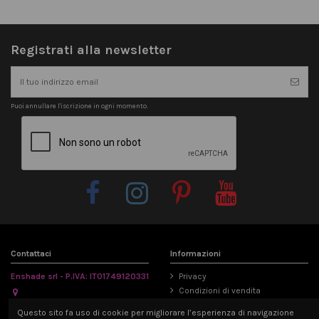
Registrati alla newsletter
Puoi annullare l'iscrizione in ogni momento.
Contattaci
Informazioni
Enshade srl - P.IVA: IT01749120331
Privacy
Condizioni di vendita
Via Emilia Parmense 194/A, 29122
Informativa Cookie
Questo sito fa uso di cookie per migliorare l’esperienza di navigazione
Piacenza, Italia