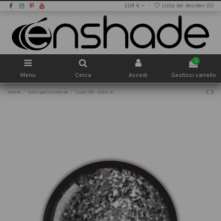
EUR €
Lista dei desideri (
0
)
0
Menu
Cerca
Accedi
Gestisci carrello
Home
Semipermanente
Soak Off - Color 21