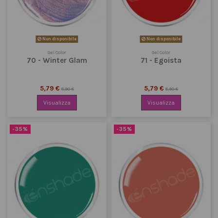
Non disponibile
Non disponibile
Gel Color
Gel Color
70 - Winter Glam
71 - Egoista
5,79 €
5,79 €
8,90 €
8,90 €
Visualizza
Visualizza
-35%
-35%