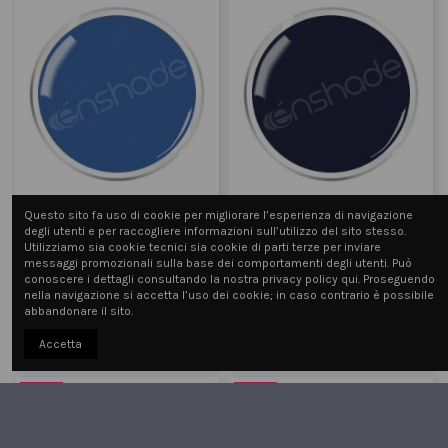
Questo sito fa uso di cookie per migliorare l’esperienza di navigazione
degli utenti e per raccogliere informazioni sull’utilizzo del sito stesso.
Gel Color
Gel Color
Utilizziamo sia cookie tecnici sia cookie di parti terze per inviare
22 - Bluejeans
23 - Sapphire
messaggi promozionali sulla base dei comportamenti degli utenti. Può
conoscere i dettagli consultando la nostra privacy policy qui. Proseguendo
nella navigazione si accetta l’uso dei cookie; in caso contrario è possibile
5,79 €
5,79 €
8,90 €
8,90 €
abbandonare il sito.
Aggiungi al carrello
Aggiungi al carrello
Accetta
-35%
-35%