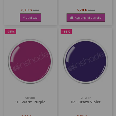
5,79 €
5,79 €
8,90 €
8,90 €
Visualizza
Aggiungi al carrello
-35%
-35%
Gel Color
Gel Color
11 - Warm Purple
12 - Crazy Violet