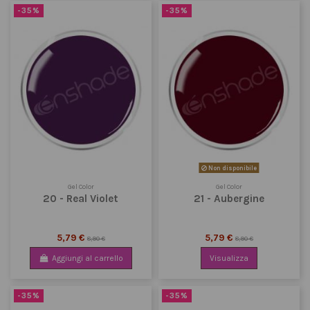
-35%
-35%
Non disponibile
Gel Color
Gel Color
20 - Real Violet
21 - Aubergine
5,79 €
5,79 €
8,90 €
8,90 €
Aggiungi al carrello
Visualizza
-35%
-35%