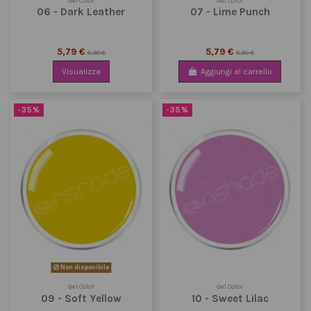
Gel Color
Gel Color
06 - Dark Leather
07 - Lime Punch
5,79 €
5,79 €
8,90 €
8,90 €
Visualizza
Aggiungi al carrello
-35%
-35%
Non disponibile
Gel Color
Gel Color
09 - Soft Yellow
10 - Sweet Lilac