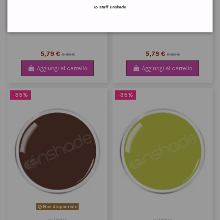
Lo staff Enshade
Gel Color
Gel Color
04 - Cherry Tomato
05 - Chili Oil
5,79 €
5,79 €
8,90 €
8,90 €
Aggiungi al carrello
Aggiungi al carrello
-35%
-35%
Non disponibile