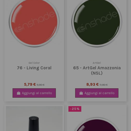
Gel Color
ArtGel
76 - Living Coral
65 - ArtGel Amazzonia
(NSL)
5,79 €
8,93 €
8,90 €
11,90 €
Aggiungi al carrello
Aggiungi al carrello
-25%