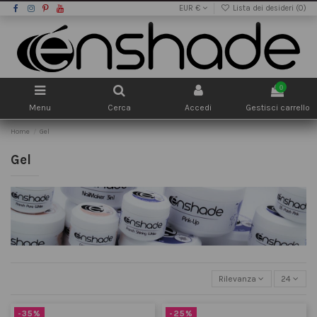
EUR €
Lista dei desideri (
0
)
0
Menu
Cerca
Accedi
Gestisci carrello
Home
Gel
Gel
Rilevanza
24
-35%
-25%