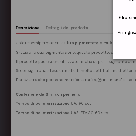
Gli ordin
Descrizione
Dettagli del prodotto
Vi ringra
Colore semipermanente ultra
pigmentato e multifunzionale
Grazie alla sua pigmentazione, questo prodotto, si presta per
Il prodotto può essere utilizzato anche sopra il sigillante con 
Si consiglia una stesura in strati molto sottili al fine di otte
Per evitare che possano manifestarsi "raggrinzimenti" si scon
Confezione da 8ml con pennello
Tempo di polimerizzazione UV:
90 sec.
Tempo di polimerizzazione UV/LED:
30-60 sec.