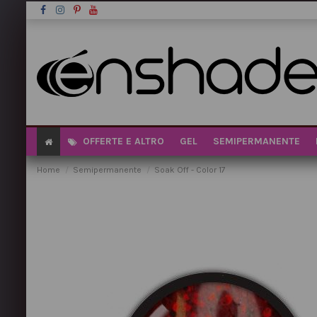
OFFERTE E ALTRO
GEL
SEMIPERMANENTE
Home
Semipermanente
Soak Off - Color 17