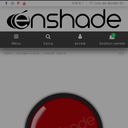
EUR €
Lista dei desideri (
0
)
0
Menu
Cerca
Accedi
Gestisci carrello
Home
Semipermanente
Soak Off - Color 12