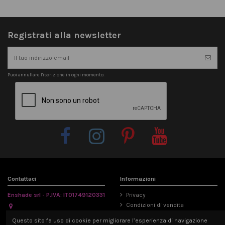
Registrati alla newsletter
Puoi annullare l'iscrizione in ogni momento.
Contattaci
Informazioni
Enshade srl - P.IVA: IT01749120331
Privacy
Condizioni di vendita
Via Emilia Parmense 194/A, 29122
Informativa Cookie
Questo sito fa uso di cookie per migliorare l’esperienza di navigazione
Piacenza, Italia