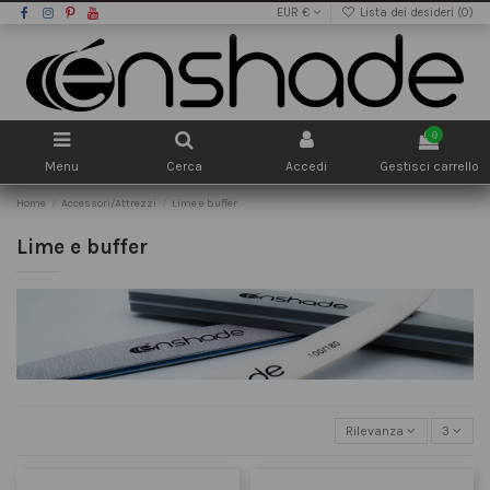
EUR €
Lista dei desideri (
0
)
0
Menu
Cerca
Accedi
Gestisci carrello
Home
Accessori/Attrezzi
Lime e buffer
Lime e buffer
Rilevanza
3