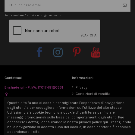
Puoi annullare l'iscrizione in ogni momento.
Contattaci
Informazioni
Enshade srl - P.IVA: IT01749120331
Privacy
Condizioni di vendita
Via Emilia Parmense 194/A, 29122
Informativa Cookie
Questo sito fa uso di cookie per migliorare l’esperienza di navigazione
Piacenza, Italia
Mappa del sito
degli utenti e per raccogliere informazioni sull’utilizzo del sito stesso.
info@enshade.it
Utilizziamo sia cookie tecnici sia cookie di parti terze per inviare
messaggi promozionali sulla base dei comportamenti degli utenti. Può
P.IVA: IT01749120331
conoscere i dettagli consultando la nostra privacy policy qui. Proseguendo
nella navigazione si accetta l’uso dei cookie; in caso contrario è possibile
abbandonare il sito.