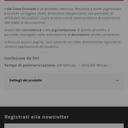
Il
Gel Color Enshade
é un prodotto cremoso, flessibile e molto pigmentato,
possiede un leggero strato d'inibizione (dispersione) che permette di
effettuare decorazioni sopra di esso senza avere problemi di espansione
(del tratto di decorazione).
Grazie alla
consistenza
e alla
pigmentazione
di questo prodotto, è
possibile impiegarlo nella realizzazione di
decorazioni
anche complesse.
A breve,su questa pagina, sarà presente un video dimostrativo riguardo la
corretta applicazione del prodotto.
Confezione da 5ml
Tempo di polimerizzazione:
UV-120sec. - UV/LED-90sec.
Dettagli del prodotto
Registrati alla newsletter