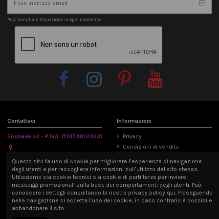
Puoi annullare l'iscrizione in ogni momento.
Contattaci
Informazioni
Enshade srl - P.IVA: IT01749120331
Privacy
Condizioni di vendita
Via Emilia Parmense 194/A, 29122
Informativa Cookie
Questo sito fa uso di cookie per migliorare l’esperienza di navigazione
Piacenza, Italia
Mappa del sito
degli utenti e per raccogliere informazioni sull’utilizzo del sito stesso.
info@enshade.it
Utilizziamo sia cookie tecnici sia cookie di parti terze per inviare
messaggi promozionali sulla base dei comportamenti degli utenti. Può
P.IVA: IT01749120331
conoscere i dettagli consultando la nostra privacy policy qui. Proseguendo
nella navigazione si accetta l’uso dei cookie; in caso contrario è possibile
abbandonare il sito.