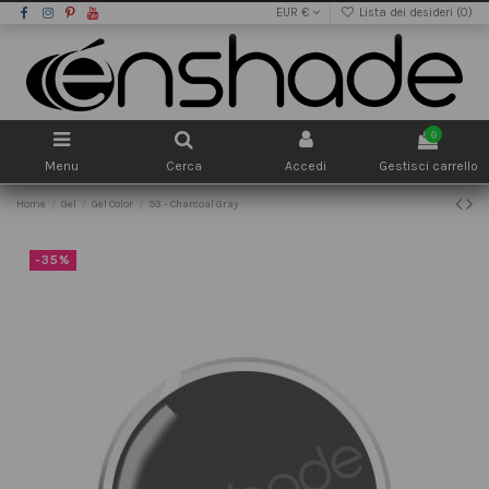
EUR €
Lista dei desideri (
0
)
0
Menu
Cerca
Accedi
Gestisci carrello
Home
Gel
Gel Color
93 - Charcoal Gray
-35%