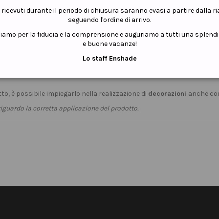
i ricevuti durante il periodo di chiusura saranno evasi a partire dalla r
seguendo l'ordine di arrivo.
ziamo per la fiducia e la comprensione e auguriamo a tutti una splend
e buone vacanze!
Lo staff Enshade
o pigmentato, possiede un leggero strato d'inibizione (dispersione) c
to, è possibile impiegarlo nella realizzazione di
decorazioni
anche co
iguardo la corretta applicazione del prodotto.