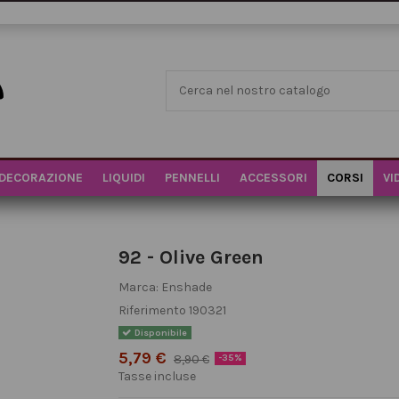
DECORAZIONE
LIQUIDI
PENNELLI
ACCESSORI
CORSI
VI
92 - Olive Green
Marca:
Enshade
Riferimento
190321
Disponibile
5,79 €
8,90 €
-35%
Tasse incluse