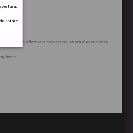
iapertura,
ida estate
he permette di effettuare decorazioni sopra di esso senza
mplesse.