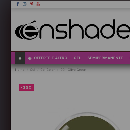
OFFERTE E ALTRO
GEL
SEMIPERMANENTE
Home
Gel
Gel Color
92 - Olive Green
-35%