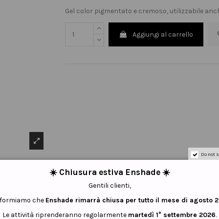
Gel color pigmentato e cremoso, utilizzabile anc
Aggiungi al carrello
Do not s
☀️ Chiusura estiva Enshade ☀️
Gentili clienti,
informiamo che
Enshade rimarrà chiusa per tutto il mese di agosto 
Le attività riprenderanno regolarmente
martedì 1° settembre 2026
.