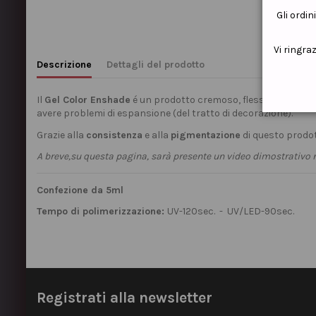
Gli ordin
Vi ringra
Descrizione
Dettagli del prodotto
Il
Gel Color Enshade
é un prodotto cremoso, flessibile e molt
avere problemi di espansione (del tratto di decorazione).
Grazie alla
consistenza
e alla
pigmentazione
di questo prodot
A breve,su questa pagina, sarà presente un video dimostrativo r
Confezione da 5ml
Tempo di polimerizzazione:
UV-120sec. - UV/LED-90sec.
Registrati alla newsletter