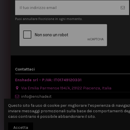
Puoi annullare l'iscrizione in ogni momento.
Contattaci
Enshade srl - P.IVA: IT01749120331
Via Emilia Parmense 194/A, 29122 Piacenza, Italia
info@enshade.it
P.IVA: IT01749120331
Questo sito fa uso di cookie per migliorare l’esperienza di navigazio
inviare messaggi promozionali sulla base dei comportamenti degli 
caso contrario è possibile abbandonare il sito.
Accetta