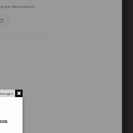
he per decorazioni.
how again.
2026
.