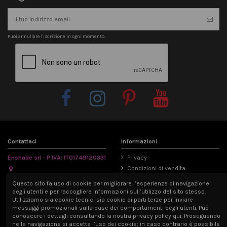
Puoi annullare l'iscrizione in ogni momento.
Contattaci
Informazioni
Enshade srl - P.IVA: IT01749120331
Privacy
Condizioni di vendita
Via Emilia Parmense 194/A, 29122
Informativa Cookie
Questo sito fa uso di cookie per migliorare l’esperienza di navigazione
Piacenza, Italia
Mappa del sito
degli utenti e per raccogliere informazioni sull’utilizzo del sito stesso.
info@enshade.it
Utilizziamo sia cookie tecnici sia cookie di parti terze per inviare
messaggi promozionali sulla base dei comportamenti degli utenti. Può
P.IVA: IT01749120331
conoscere i dettagli consultando la nostra privacy policy qui. Proseguendo
nella navigazione si accetta l’uso dei cookie; in caso contrario è possibile