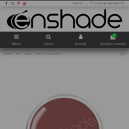
EUR €
Lista dei desideri (
0
)
0
Menu
Cerca
Accedi
Gestisci carrello
Home
Gel
Cover
Cover Tanned (30ml)