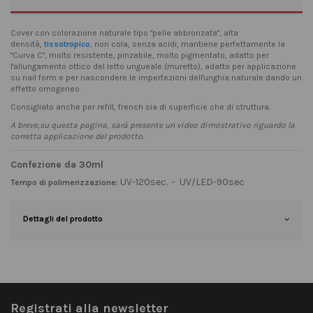
Cover con colorazione naturale tipo "pelle abbronzata", alta
densità,
tissotropico
, non cola, senza acidi, mantiene perfettamente la
"Curva C", molto resistente, pinzabile, molto pigmentato, adatto per
l'allungamento ottico del letto ungueale (muretto), adatto per applicazione
su nail form e per nascondere le imperfezioni dell'unghia naturale dando un
effetto omogeneo.
Consigliato anche per refill, french sia di superficie che di struttura.
A breve,su questa pagina, sarà presente un video dimostrativo riguardo la
corretta applicazione del prodotto.
Confezione da 30ml
UV-120sec. - UV/LED-90sec
Tempo di polimerizzazione:
Dettagli del prodotto
Registrati alla newsletter