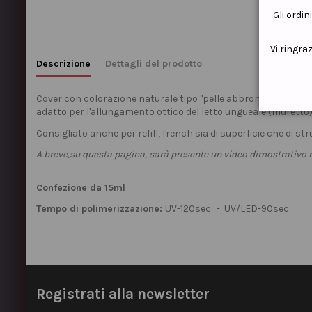
Gli ordin
Vi ringra
Descrizione
Dettagli del prodotto
Cover con colorazione naturale tipo "pelle abbronzata", alta 
adatto per l'allungamento ottico del letto ungueale (muretto)
Consigliato anche per refill, french sia di superficie che di str
A breve,su questa pagina, sarà presente un video dimostrativo r
Confezione da 15ml
Tempo di polimerizzazione:
UV-120sec. - UV/LED-90sec
Registrati alla newsletter