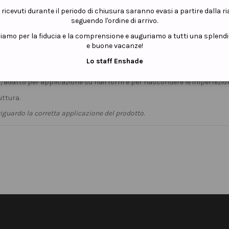
i ricevuti durante il periodo di chiusura saranno evasi a partire dalla r
seguendo l'ordine di arrivo.
ziamo per la fiducia e la comprensione e auguriamo a tutti una splend
e buone vacanze!
Lo staff Enshade
densità,
tissotropico
, non cola, senza acidi, mantiene perfettamente l
, adatto per applicazione su nail form e per nascondere le imperfezio
uttura.
iguardo la corretta applicazione del prodotto.