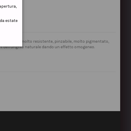
iapertura,
ida estate
a "Curva C", molto resistente, pinzabile, molto pigmentato,
ni dell'unghia naturale dando un effetto omogeneo.