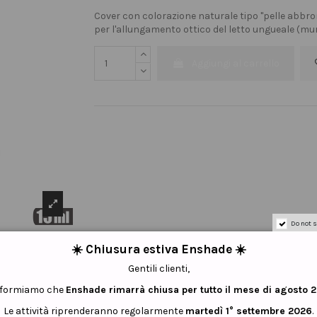
Cover con colorazione naturale tipo "pelle abbro
per l'allungamento ottico del letto ungueale (mu
Aggiungi al carrello
Do not s
☀️ Chiusura estiva Enshade ☀️
Gentili clienti,
informiamo che
Enshade rimarrà chiusa per tutto il mese di agosto 
Le attività riprenderanno regolarmente
martedì 1° settembre 2026
.