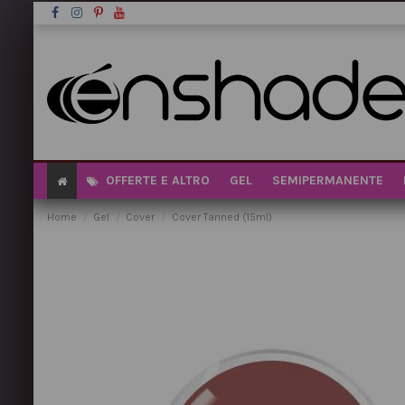
OFFERTE E ALTRO
GEL
SEMIPERMANENTE
Home
Gel
Cover
Cover Tanned (15ml)