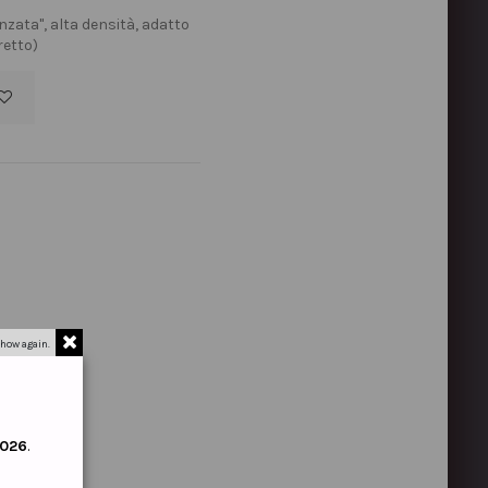
nzata", alta densità, adatto
retto)
how again.
2026
.