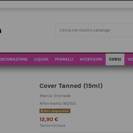
DECORAZIONE
LIQUIDI
PENNELLI
ACCESSORI
CORSI
VI
Cover Tanned (15ml)
Marca:
Enshade
Riferimento
180103
Non disponibile
12,90 €
Tasse incluse