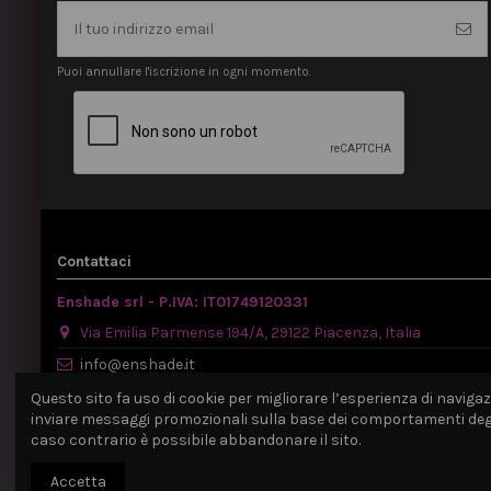
Puoi annullare l'iscrizione in ogni momento.
Contattaci
Enshade srl - P.IVA: IT01749120331
Via Emilia Parmense 194/A, 29122 Piacenza, Italia
info@enshade.it
P.IVA: IT01749120331
Questo sito fa uso di cookie per migliorare l’esperienza di navigazio
inviare messaggi promozionali sulla base dei comportamenti degli 
caso contrario è possibile abbandonare il sito.
Accetta