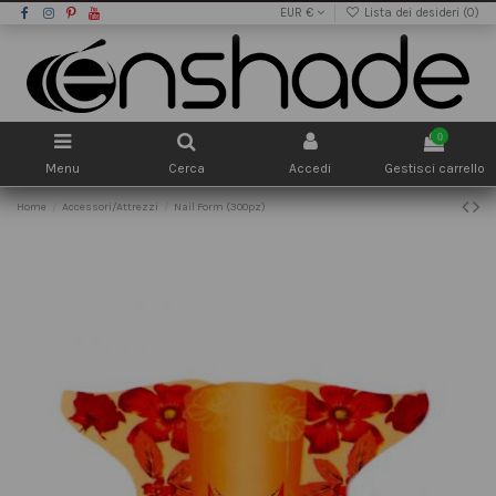
EUR €
Lista dei desideri (
0
)
0
Menu
Cerca
Accedi
Gestisci carrello
Home
Accessori/Attrezzi
Nail Form (300pz)