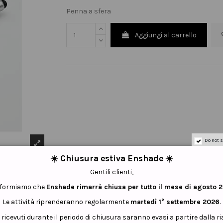
Penna a sfera
Aggiungi al carrello
Do not s
☀️ Chiusura estiva Enshade ☀️
Gentili clienti,
informiamo che
Enshade rimarrà chiusa per tutto il mese di agosto 
Le attività riprenderanno regolarmente
martedì 1° settembre 2026
.
i ricevuti durante il periodo di chiusura saranno evasi a partire dalla r