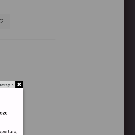
how again.
2026
.
iapertura,