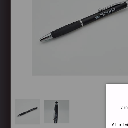
vi 
Gli ordin