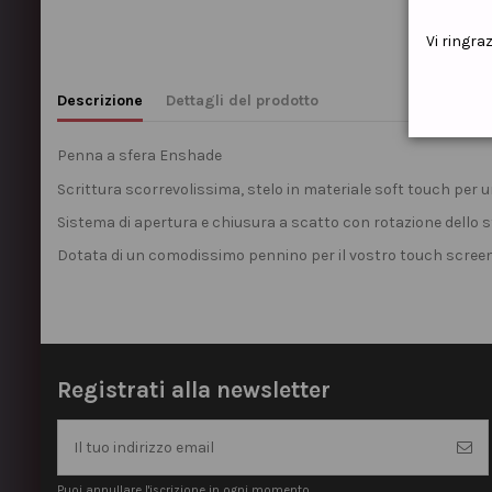
Vi ringra
Descrizione
Dettagli del prodotto
Penna a sfera Enshade
Scrittura scorrevolissima, stelo in materiale soft touch per
Sistema di apertura e chiusura a scatto con rotazione dello s
Dotata di un comodissimo pennino per il vostro touch screen
Registrati alla newsletter
Puoi annullare l'iscrizione in ogni momento.