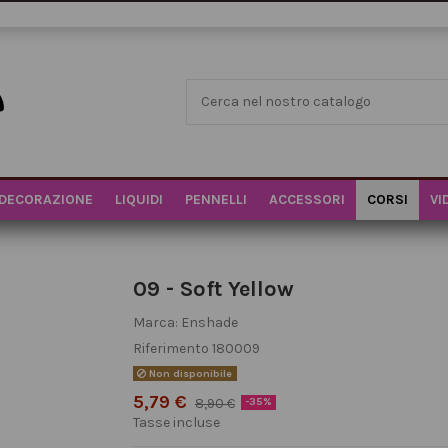
DECORAZIONE
LIQUIDI
PENNELLI
ACCESSORI
CORSI
VI
09 - Soft Yellow
Marca:
Enshade
Riferimento
180009
Non disponibile
5,79 €
8,90 €
-35%
Tasse incluse