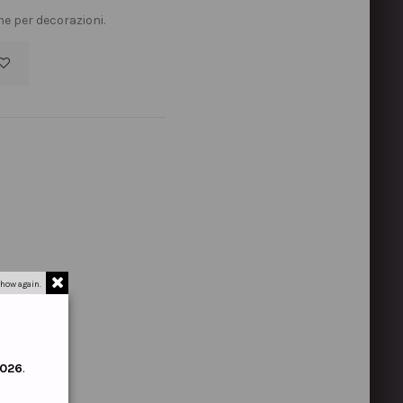
he per decorazioni.
how again.
2026
.