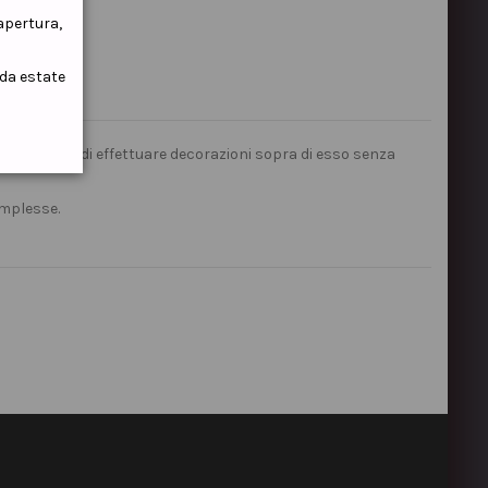
iapertura,
ida estate
he permette di effettuare decorazioni sopra di esso senza
mplesse.