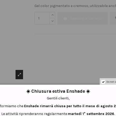
Gel color pigmentato e cremoso, utilizzabile anc
Aggiungi al carrello
Do not s
☀️ Chiusura estiva Enshade ☀️
Gentili clienti,
informiamo che
Enshade rimarrà chiusa per tutto il mese di agosto 
Le attività riprenderanno regolarmente
martedì 1° settembre 2026
.