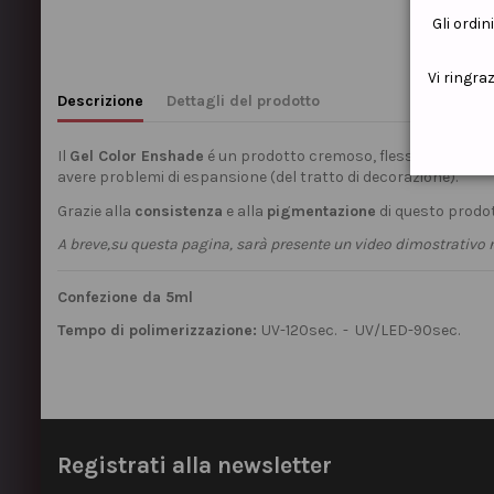
Gli ordin
Vi ringra
Descrizione
Dettagli del prodotto
Il
Gel Color Enshade
é un prodotto cremoso, flessibile e molt
avere problemi di espansione (del tratto di decorazione).
Grazie alla
consistenza
e alla
pigmentazione
di questo prodot
A breve,su questa pagina, sarà presente un video dimostrativo r
Confezione da 5ml
Tempo di polimerizzazione:
UV-120sec. - UV/LED-90sec.
Registrati alla newsletter