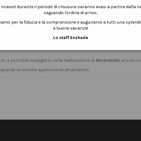
i ricevuti durante il periodo di chiusura saranno evasi a partire dalla r
seguendo l'ordine di arrivo.
ziamo per la fiducia e la comprensione e auguriamo a tutti una splend
e buone vacanze!
Lo staff Enshade
o pigmentato, possiede un leggero strato d'inibizione (dispersione) c
to, è possibile impiegarlo nella realizzazione di
decorazioni
anche co
iguardo la corretta applicazione del prodotto.