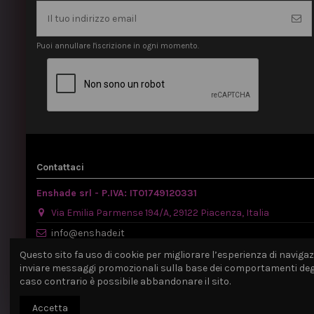
Puoi annullare l'iscrizione in ogni momento.
Contattaci
Enshade srl - P.IVA: IT01749120331
Via Emilia Parmense 194/A, 29122 Piacenza, Italia
info@enshade.it
P.IVA: IT01749120331
Questo sito fa uso di cookie per migliorare l’esperienza di navigazio
inviare messaggi promozionali sulla base dei comportamenti degli 
caso contrario è possibile abbandonare il sito.
Accetta