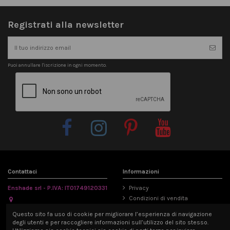
Registrati alla newsletter
Puoi annullare l'iscrizione in ogni momento.
Contattaci
Informazioni
Enshade srl - P.IVA: IT01749120331
Privacy
Condizioni di vendita
Via Emilia Parmense 194/A, 29122
Informativa Cookie
Questo sito fa uso di cookie per migliorare l’esperienza di navigazione
Piacenza, Italia
Mappa del sito
degli utenti e per raccogliere informazioni sull’utilizzo del sito stesso.
info@enshade.it