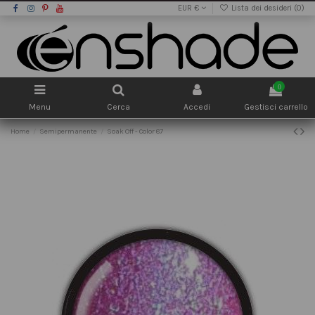
EUR €
Lista dei desideri (
0
)
0
Menu
Cerca
Accedi
Gestisci carrello
Home
Semipermanente
Soak Off - Color 87