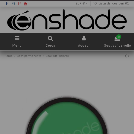
EUR €
Lista dei desideri (
0
)
0
Menu
Cerca
Accedi
Gestisci carrello
Home
Semipermanente
Soak Off - Color 81