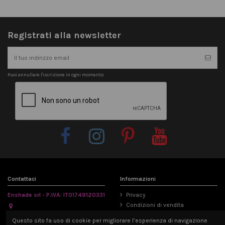
Registrati alla newsletter
Puoi annullare l'iscrizione in ogni momento.
Contattaci
Informazioni
Enshade srl - P.IVA: IT01749120331
Privacy
Condizioni di vendita
Via Emilia Parmense 194/A, 29122
Informativa Cookie
Questo sito fa uso di cookie per migliorare l’esperienza di navigazione
Piacenza, Italia