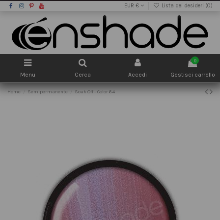
EUR €
Lista dei desideri (
0
)
0
Menu
Cerca
Accedi
Gestisci carrello
Home
Semipermanente
Soak Off - Color 64