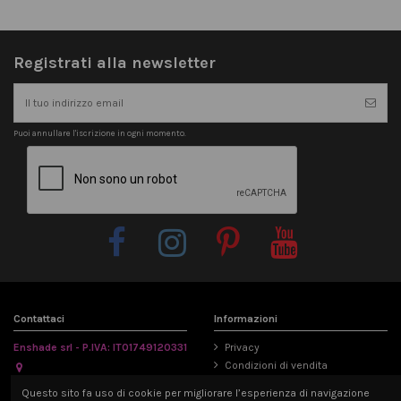
Registrati alla newsletter
Puoi annullare l'iscrizione in ogni momento.
Contattaci
Informazioni
Enshade srl - P.IVA: IT01749120331
Privacy
Condizioni di vendita
Via Emilia Parmense 194/A, 29122
Informativa Cookie
Questo sito fa uso di cookie per migliorare l’esperienza di navigazione
Piacenza, Italia