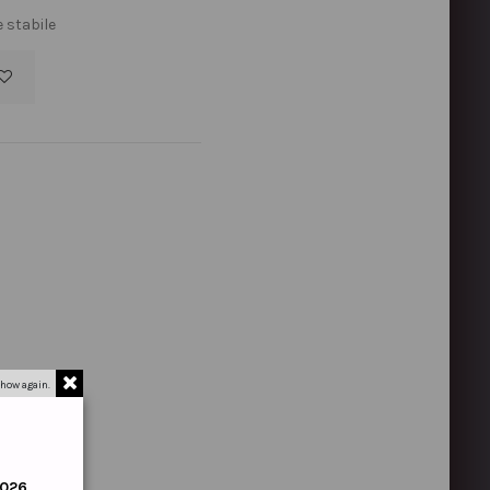
 stabile
how again.
2026
.