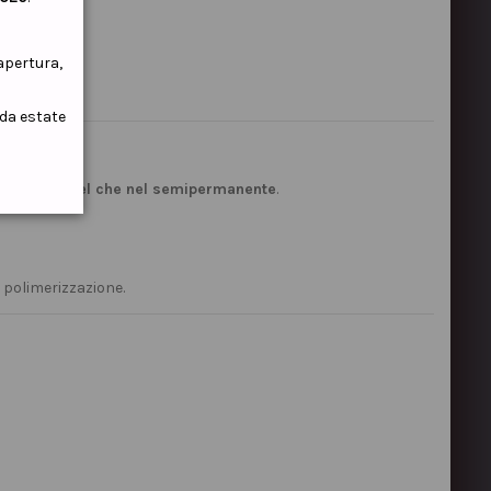
iapertura,
ida estate
l sistema gel che nel semipermanente
.
 polimerizzazione.