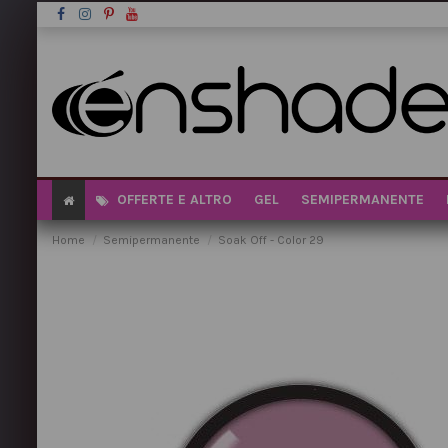
OFFERTE E ALTRO
GEL
SEMIPERMANENTE
Home
Semipermanente
Soak Off - Color 29