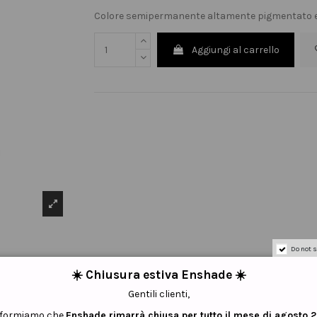
Colore semipermanente altamente pigmentato e
Aggiungi al carrello
Do not s
☀️ Chiusura estiva Enshade ☀️
Gentili clienti,
informiamo che
Enshade rimarrà chiusa per tutto il mese di agosto 