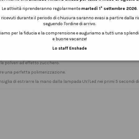
Le attività riprenderanno regolarmente
martedì 1° settembre 2026
.
i ricevuti durante il periodo di chiusura saranno evasi a partire dalla r
seguendo l'ordine di arrivo.
ziamo per la fiducia e la comprensione e auguriamo a tutti una splend
e buone vacanze!
,
autolivellante che non lascia alcuna striatura.
Lo staff Enshade
fettamente alla realizzazione di
decori
e può essere impiegato
sia ne
le polveri ad effetto zucchero.
nere una perfetta polimerizzazione.
siglia di estrarre la mano dalla lampada UV/Led nei primi 5 secondi di