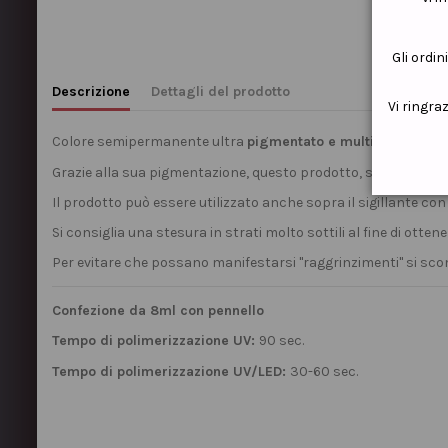
Gli ordin
Descrizione
Dettagli del prodotto
Vi ringra
Colore semipermanente ultra
pigmentato e multifunzionale
Grazie alla sua pigmentazione, questo prodotto, si presta per
Il prodotto può essere utilizzato anche sopra il sigillante con 
Si consiglia una stesura in strati molto sottili al fine di otte
Per evitare che possano manifestarsi "raggrinzimenti" si scon
Confezione da 8ml con pennello
Tempo di polimerizzazione UV:
90 sec.
Tempo di polimerizzazione UV/LED:
30-60 sec.