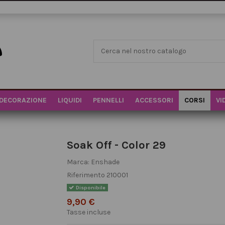
DECORAZIONE
LIQUIDI
PENNELLI
ACCESSORI
CORSI
VI
Soak Off - Color 29
Marca:
Enshade
Riferimento
210001
Disponibile
9,90 €
Tasse incluse