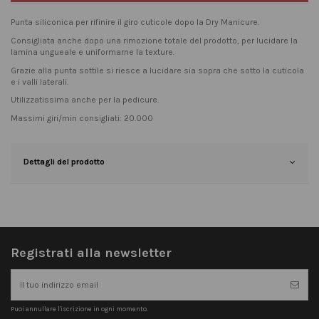
Punta siliconica per rifinire il giro cuticole dopo la Dry Manicure.
Consigliata anche dopo una rimozione totale del prodotto, per lucidare la
lamina ungueale e uniformarne la texture.
Grazie alla punta sottile si riesce a lucidare sia sopra che sotto la cuticola
e i valli laterali.
Utilizzatissima anche per la pedicure.
Massimi giri/min consigliati: 20.000
Dettagli del prodotto
Registrati alla newsletter
Puoi annullare l'iscrizione in ogni momento.