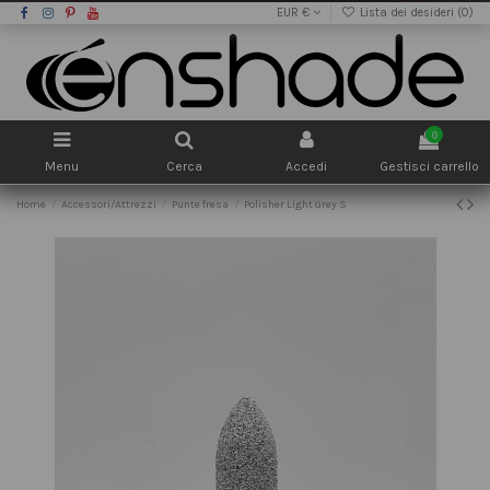
EUR €
Lista dei desideri (
0
)
0
Menu
Cerca
Accedi
Gestisci carrello
Home
Accessori/Attrezzi
Punte fresa
Polisher Light Grey S