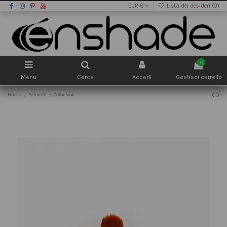
EUR €
Lista dei desideri (
0
)
0
Menu
Cerca
Accedi
Gestisci carrello
Home
Pennelli
Color W4