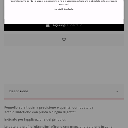
Vi ringraziamo per la fiducia e la comprensione e auguriamo a tutti una splendida estate e buone
vacanze!
Lo staff Enshade
Aggiungi al carrello
Descrizione
Pennello ad altissima precisione e qualità, composto da
setole sintetiche con punta a "lingua di gatto".
Indicato per l'applicazione del gel color.
Le setole a profilo "ultra-slim" offrono una maggior precisione in zona