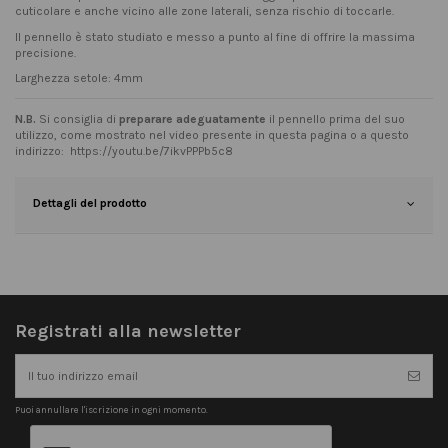
cuticolare e anche vicino alle zone laterali, senza rischio di toccarle.
Il pennello è stato studiato e messo a punto al fine di offrire la massima
precisione.
Larghezza setole: 4mm
N.B.
Si consiglia di
preparare adeguatamente
il pennello prima del suo
utilizzo, come mostrato nel video presente in questa pagina o a questo
indirizzo:
https://youtu.be/7ikvPPPb5c8
Dettagli del prodotto
Registrati alla newsletter
Puoi annullare l'iscrizione in ogni momento.