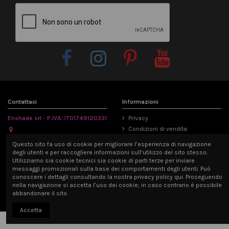
Contattaci
Informazioni
Enshade srl - P.IVA: IT01749120331
Privacy
Condizioni di vendita
Via Emilia Parmense 194/A, 29122
Informativa Cookie
Questo sito fa uso di cookie per migliorare l’esperienza di navigazione
Piacenza, Italia
Mappa del sito
degli utenti e per raccogliere informazioni sull’utilizzo del sito stesso.
info@enshade.it
Utilizziamo sia cookie tecnici sia cookie di parti terze per inviare
messaggi promozionali sulla base dei comportamenti degli utenti. Può
P.IVA: IT01749120331
conoscere i dettagli consultando la nostra privacy policy qui. Proseguendo
nella navigazione si accetta l’uso dei cookie; in caso contrario è possibile
abbandonare il sito.
Accetta