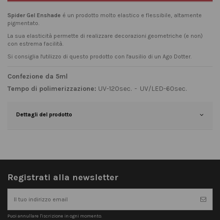
Spider Gel Enshade
é un prodotto molto elastico e flessibile, altamente
pigmentato.
La sua elasticità permette di realizzare decorazioni geometriche (e non)
con estrema facilità.
Si consiglia l'utilizzo di questo prodotto con l'ausilio di un
Ago Dotter
.
Confezione da 5ml
Tempo di polimerizzazione:
UV-120sec. - UV/LED-60sec.
Dettagli del prodotto
Registrati alla newsletter
Puoi annullare l'iscrizione in ogni momento.