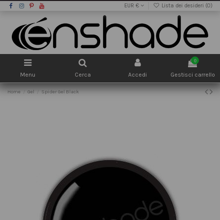
EUR €
Lista dei desideri (
0
)
0
Menu
Cerca
Accedi
Gestisci carrello
Home
Gel
Spider Gel Black