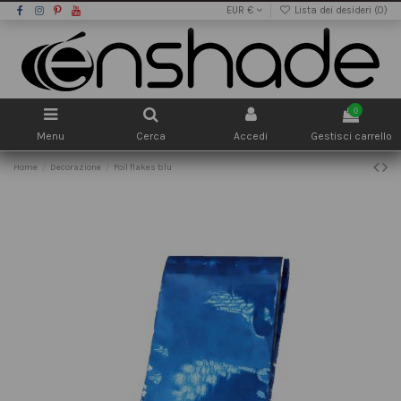
EUR €
Lista dei desideri (
0
)
0
Menu
Cerca
Accedi
Gestisci carrello
Home
Decorazione
Foil flakes blu