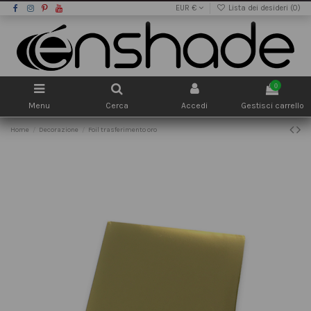
EUR €
Lista dei desideri (
0
)
0
Menu
Cerca
Accedi
Gestisci carrello
Home
Decorazione
Foil trasferimento oro