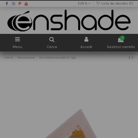
EUR €
Lista dei desideri (
0
)
0
Menu
Cerca
Accedi
Gestisci carrello
Home
Decorazione
Microsfere oro 0,8mm (5g)