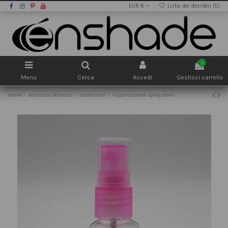
EUR €
Lista dei desideri (
0
)
0
Menu
Cerca
Accedi
Gestisci carrello
Home
Accessori/Attrezzi
Contenitori
Vaporizzatore spray 30ml