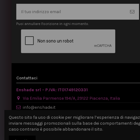
Puoi annullare l'iscrizione in ogni momento.
Contattaci
Enshade srl - P.IVA: IT01749120331
Via Emilia Parmense 194/A, 29122 Piacenza, Italia
info@enshade.it
P.IVA: IT01749120331
Questo sito fa uso di cookie per migliorare l’esperienza di navigazio
inviare messaggi promozionali sulla base dei comportamenti degli 
caso contrario è possibile abbandonare il sito.