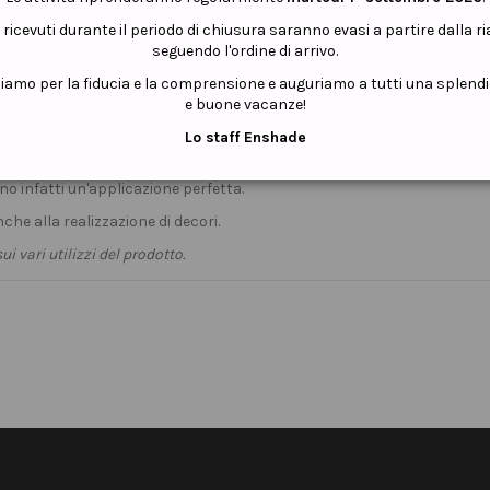
i ricevuti durante il periodo di chiusura saranno evasi a partire dalla r
seguendo l'ordine di arrivo.
ziamo per la fiducia e la comprensione e auguriamo a tutti una splend
e buone vacanze!
Lo staff Enshade
 cremosi, flessibili, molto pigmentati e stabili nell'applicazione.
o infatti un'applicazione perfetta.
che alla realizzazione di decori.
 vari utilizzi del prodotto.