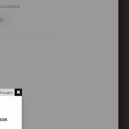
 e stabile
how again.
2026
.