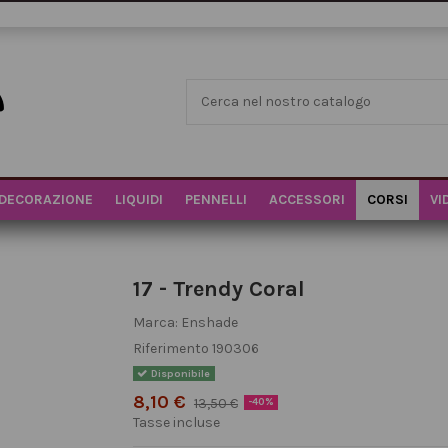
DECORAZIONE
LIQUIDI
PENNELLI
ACCESSORI
CORSI
VI
17 - Trendy Coral
Marca:
Enshade
Riferimento
190306
Disponibile
8,10 €
13,50 €
-40%
Tasse incluse