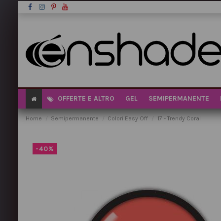
OFFERTE E ALTRO
GEL
SEMIPERMANENTE
Home
Semipermanente
Colori Easy Off
17 - Trendy Coral
-40%