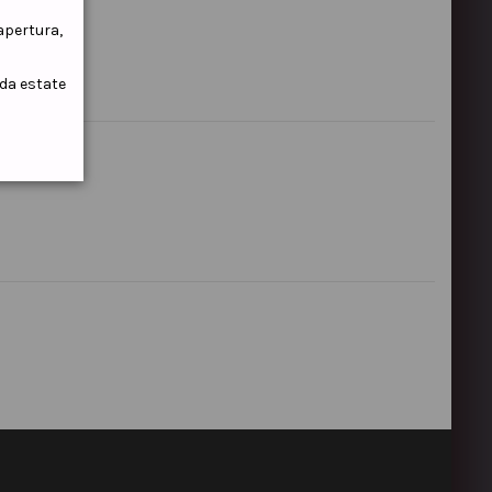
iapertura,
ida estate