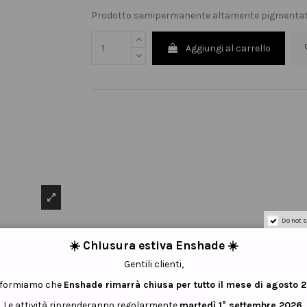
Prodotto semipermanente altamente pigmentato
Aggiungi al carrello
Do not s
☀️ Chiusura estiva Enshade ☀️
Gentili clienti,
informiamo che
Enshade rimarrà chiusa per tutto il mese di agosto 
Le attività riprenderanno regolarmente
martedì 1° settembre 2026
.