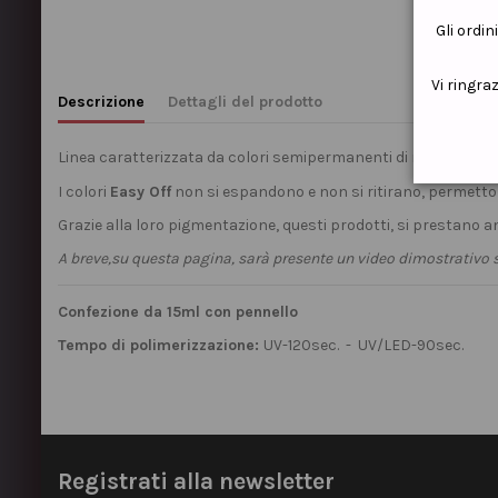
Gli ordin
Vi ringra
Descrizione
Dettagli del prodotto
Linea caratterizzata da colori semipermanenti di media densità,
I colori
Easy Off
non si espandono e non si ritirano, permetton
Grazie alla loro pigmentazione, questi prodotti, si prestano an
A breve,su questa pagina, sarà presente un video dimostrativo sui
Confezione da 15ml con pennello
Tempo di polimerizzazione:
UV-120sec. - UV/LED-90sec.
Registrati alla newsletter