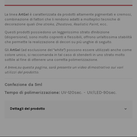
La linea
ArtGel
è caratterizzata da prodotti altamente pigmentati e cremosi,
combinazione di fattori che li rendono adatti a molteplici tecniche di
decorazione quali
One stroke, Zhostovo, Realistic Paint,
ecc..
Questi prodotti possiedono un leggerissimo strato d'inibizione
(dispersione), sono molto coprenti e flessibili, offrono un'altissima stabilità
che permette la realizzazione di decori su più unghie di seguito.
Gli
ArtGel
(ad esclusione del "white") possono essere utilizzati anche come
colore unico, si raccomanda in tal caso di stenderli in uno strato molto
sottile al fine di ottenere una corretta polimerizzazione.
A breve,su questa pagina, sarà presente un video dimostrativo sui vari
utilizzi del prodotto.
Confezione da 5ml
Tempo di polimerizzazione:
UV-120sec. - UV/LED-90sec.
Dettagli del prodotto