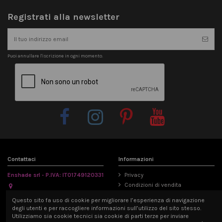
Registrati alla newsletter
Puoi annullare l'iscrizione in ogni momento.
Contattaci
Informazioni
Enshade srl - P.IVA: IT01749120331
Privacy
Condizioni di vendita
Via Emilia Parmense 194/A, 29122
Informativa Cookie
Questo sito fa uso di cookie per migliorare l’esperienza di navigazione
Piacenza, Italia
Mappa del sito
degli utenti e per raccogliere informazioni sull’utilizzo del sito stesso.
info@enshade.it
Utilizziamo sia cookie tecnici sia cookie di parti terze per inviare