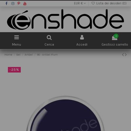
EUR €
Lista dei desideri (
0
)
0
Menu
Cerca
Accedi
Gestisci carrello
Home
Gel
ArtGel
58 - ArtGel Plum
-25%