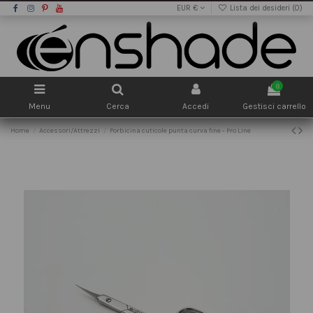
EUR €
Lista dei desideri (
0
)
0
Menu
Cerca
Accedi
Gestisci carrello
Home
Accessori/Attrezzi
Forbicina cuticole punta curva fine - Pro Line