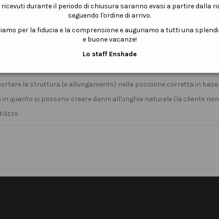
i ricevuti durante il periodo di chiusura saranno evasi a partire dalla r
seguendo l'ordine di arrivo.
ziamo per la fiducia e la comprensione e auguriamo a tutti una splend
e buone vacanze!
Lo staff Enshade
e dell'acrilico.
portare la struttura (e allungamento) nella posizione corretta in base
 in quanto si possono creare danni all'unghia naturale (la cliente no
ilizzo.