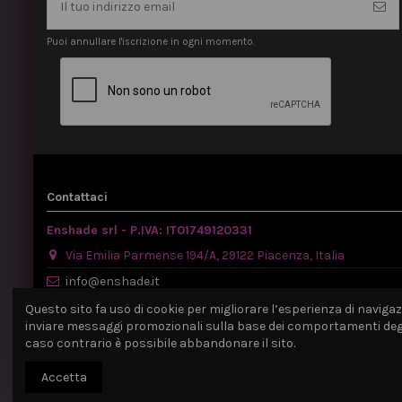
Puoi annullare l'iscrizione in ogni momento.
Contattaci
Enshade srl - P.IVA: IT01749120331
Via Emilia Parmense 194/A, 29122 Piacenza, Italia
info@enshade.it
P.IVA: IT01749120331
Questo sito fa uso di cookie per migliorare l’esperienza di navigazio
inviare messaggi promozionali sulla base dei comportamenti degli 
caso contrario è possibile abbandonare il sito.
Accetta