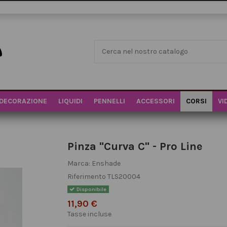
DECORAZIONE
LIQUIDI
PENNELLI
ACCESSORI
CORSI
VI
Pinza "Curva C" - Pro Line
Marca:
Enshade
Riferimento
TLS20004
Disponibile
11,90 €
Tasse incluse