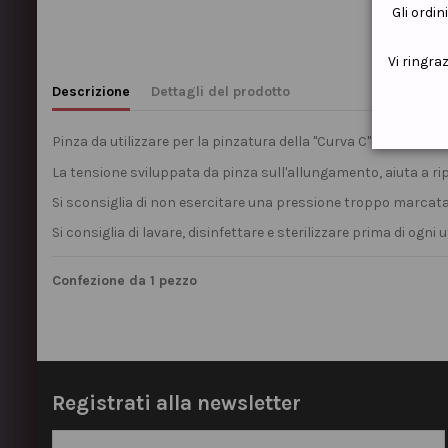
Gli ordin
Vi ringra
Descrizione
Dettagli del prodotto
Pinza da utilizzare per la pinzatura della "Curva C" sia del gel ch
La tensione sviluppata da pinza sull'allungamento, aiuta a ri
Si sconsiglia di non esercitare una pressione troppo marcata
Si consiglia di lavare, disinfettare e sterilizzare prima di ogni ut
Confezione da 1 pezzo
Registrati alla newsletter