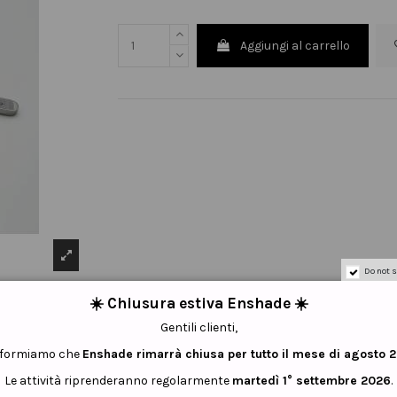
Aggiungi al carrello
Do not s
☀️ Chiusura estiva Enshade ☀️
Gentili clienti,
informiamo che
Enshade rimarrà chiusa per tutto il mese di agosto 
Le attività riprenderanno regolarmente
martedì 1° settembre 2026
.