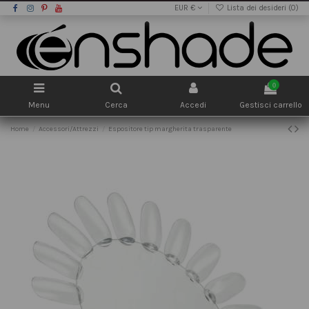
EUR €
Lista dei desideri (
0
)
0
Menu
Cerca
Accedi
Gestisci carrello
Home
Accessori/Attrezzi
Espositore tip margherita trasparente